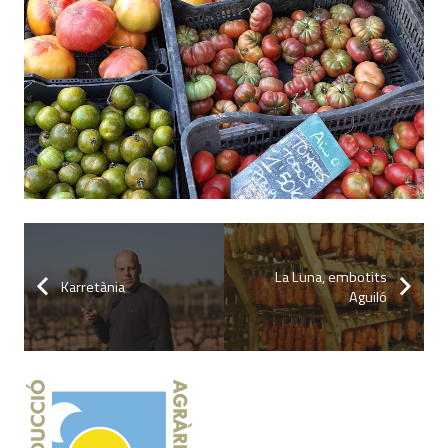
La Luna, embotits
Karretània
Aguiló