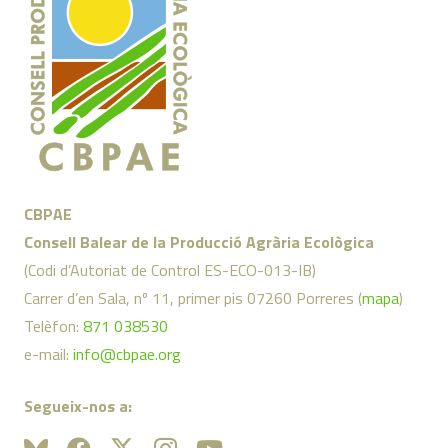
CBPAE
Consell Balear de la Producció Agrària Ecològica
(Codi d’Autoriat de Control ES-ECO-013-IB)
Carrer d’en Sala, nº 11, primer pis 07260 Porreres (
mapa
)
Telèfon:
871 038530
e-mail:
info@cbpae.org
Segueix-nos a: