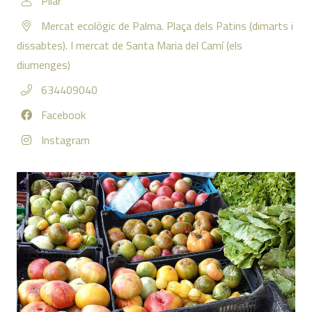
Pilar
Mercat ecològic de Palma. Plaça dels Patins (dimarts i
dissabtes). I mercat de Santa Maria del Camí (els
diumenges)
634409040
Facebook
Instagram