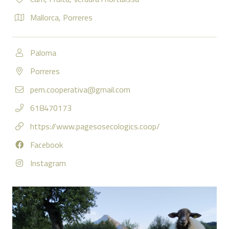
Mallorca
,
Porreres
Paloma
Porreres
pem.cooperativa@gmail.com
618470173
https://www.pagesosecologics.coop/
Facebook
Instagram