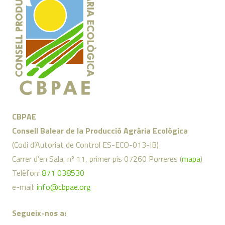
CBPAE
Consell Balear de la Producció Agrària Ecològica
(Codi d’Autoriat de Control ES-ECO-013-IB)
Carrer d’en Sala, nº 11, primer pis 07260 Porreres (
mapa
)
Telèfon:
871 038530
e-mail:
info@cbpae.org
Segueix-nos a: