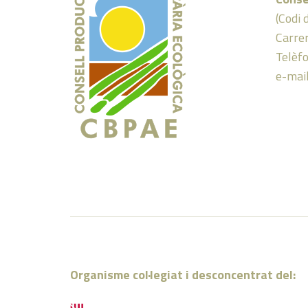
(Codi 
Carrer
Telèf
e-mai
Organisme col·legiat i desconcentrat del: