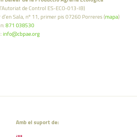
d’Autoriat de Control ES-ECO-013-IB)
 d’en Sala, nº 11, primer pis 07260 Porreres (
mapa
)
on:
871 038530
l:
info@cbpae.org
Amb el suport de: