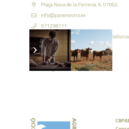
Plaça Nova de la Ferreria, 6. 07002.
info@panenostro.es
971298111
https://panecologicopanenostromallorca
Twitter
Facebook
Instagram
CBPA
Conse