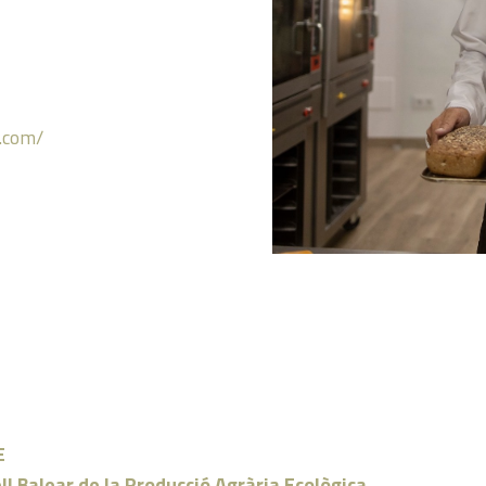
.com/
E
ll Balear de la Producció Agrària Ecològica