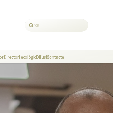
ors
Directori ecològic
Difusió
Contacte