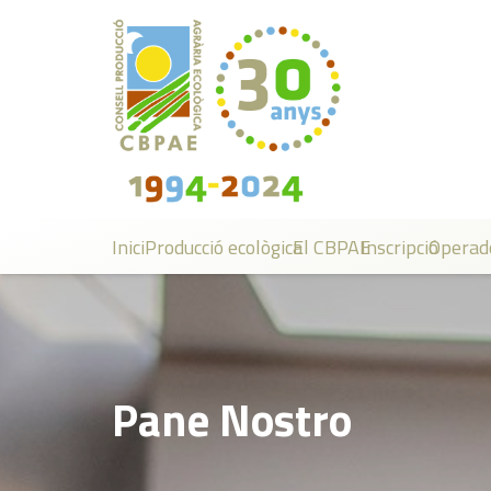
Inici
Producció ecològica
El CBPAE
Inscripció
Operad
Pane Nostro