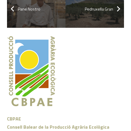
Pane Nostro
Pedruxella Gran
CBPAE
Consell Balear de la Producció Agrària Ecològica