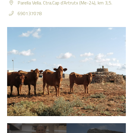
Parella Vella. Ctra.Cap d'Artrutx (Me-24), km 3,5.
690137078