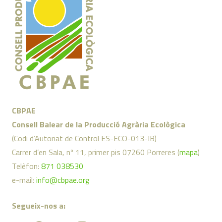
CBPAE
Consell Balear de la Producció Agrària Ecològica
(Codi d’Autoriat de Control ES-ECO-013-IB)
Carrer d’en Sala, nº 11, primer pis 07260 Porreres (
mapa
)
Telèfon:
871 038530
e-mail:
info@cbpae.org
Segueix-nos a: