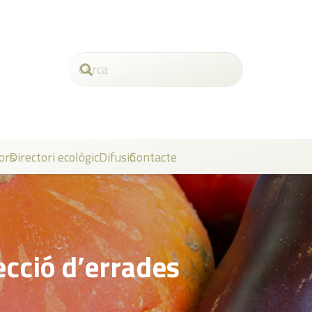
ors
Directori ecològic
Difusió
Contacte
ecció d’errades