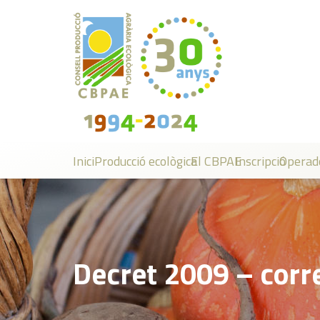
Inici
Producció ecològica
El CBPAE
Inscripció
Operad
Decret 2009 – corr