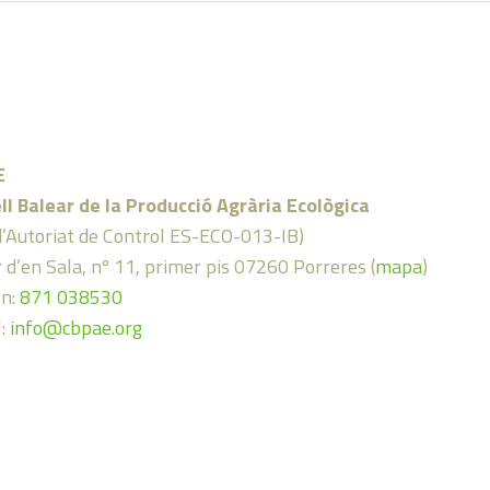
E
ll Balear de la Producció Agrària Ecològica
d’Autoriat de Control ES-ECO-013-IB)
 d’en Sala, nº 11, primer pis 07260 Porreres (
mapa
)
on:
871 038530
l:
info@cbpae.org