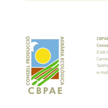
CBPA
Conse
(Codi 
Carrer
Telèf
e-mai