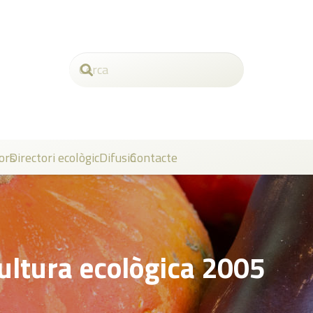
ors
Directori ecològic
Difusió
Contacte
ultura ecològica 2005