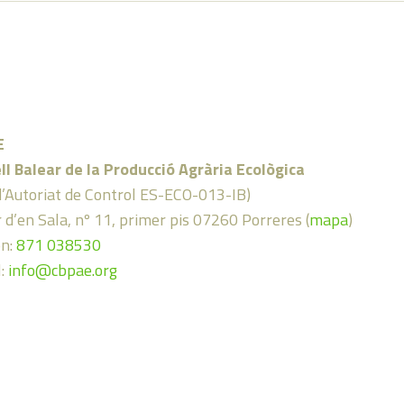
E
ll Balear de la Producció Agrària Ecològica
d’Autoriat de Control ES-ECO-013-IB)
 d’en Sala, nº 11, primer pis 07260 Porreres (
mapa
)
on:
871 038530
l:
info@cbpae.org