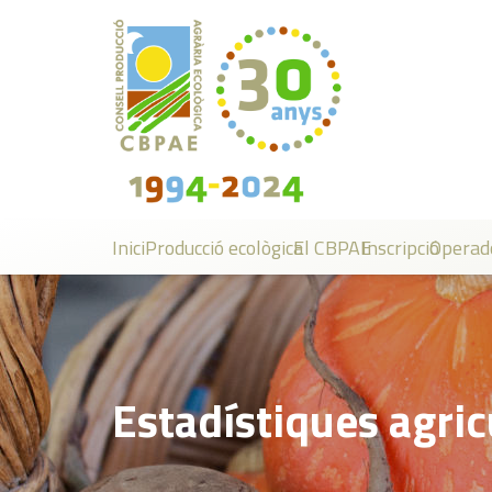
Inici
Producció ecològica
El CBPAE
Inscripció
Operad
Estadístiques agric