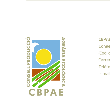
CBPA
Conse
(Codi 
Carrer
Telèf
e-mai