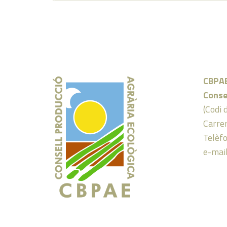
CBPA
Conse
(Codi 
Carrer
Telèf
e-mai