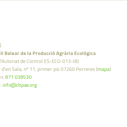
E
ll Balear de la Producció Agrària Ecològica
d’Autoriat de Control ES-ECO-013-IB)
 d’en Sala, nº 11, primer pis 07260 Porreres (
mapa
)
on:
871 038530
l:
info@cbpae.org