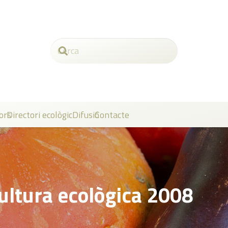
ors
Directori ecològic
Difusió
Contacte
ultura ecològica 2008