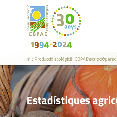
Inici
Producció ecològica
El CBPAE
Inscripció
Operad
Estadístiques agric