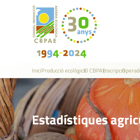
Inici
Producció ecològica
El CBPAE
Inscripció
Operad
Estadístiques agric