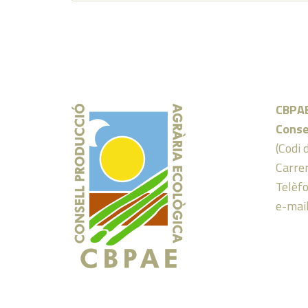
CBPA
Conse
(Codi 
Carrer
Telèf
e-mai