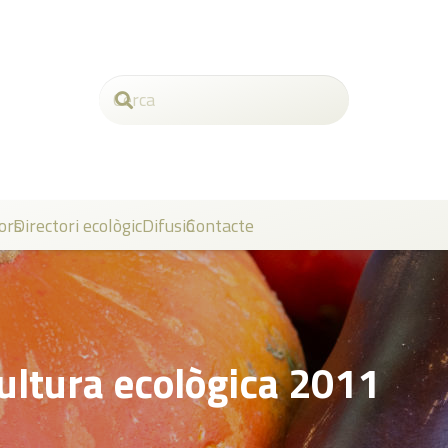
ors
Directori ecològic
Difusió
Contacte
ultura ecològica 2011