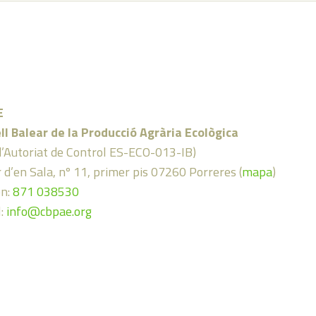
E
ll Balear de la Producció Agrària Ecològica
d’Autoriat de Control ES-ECO-013-IB)
 d’en Sala, nº 11, primer pis 07260 Porreres (
mapa
)
on:
871 038530
l:
info@cbpae.org