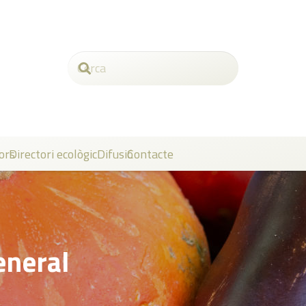
ors
Directori ecològic
Difusió
Contacte
eneral