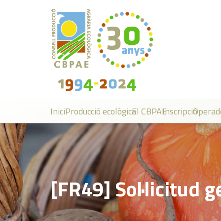
Inici
Producció ecològica
El CBPAE
Inscripció
Operad
[FR49] Sol·licitud g