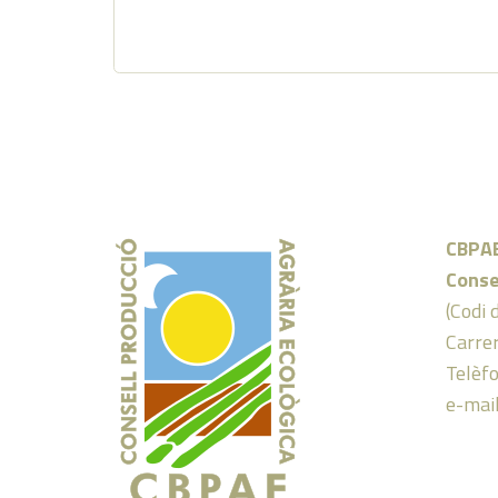
CBPA
Conse
(Codi 
Carrer
Telèf
e-mai