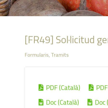
[FR49] Sol·licitud g
Formularis
,
Tramits
PDF (Català)
PDF 
Doc (Català)
Doc 