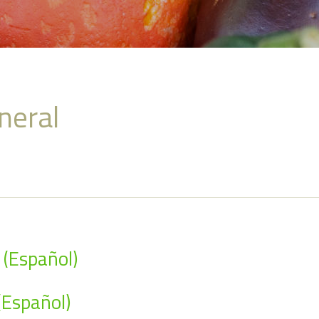
eneral
(Español)
(Español)