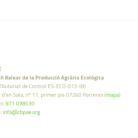
E
ll Balear de la Producció Agrària Ecològica
d’Autoriat de Control ES-ECO-013-IB)
 d’en Sala, nº 11, primer pis 07260 Porreres (
mapa
)
on:
871 038530
l:
info@cbpae.org