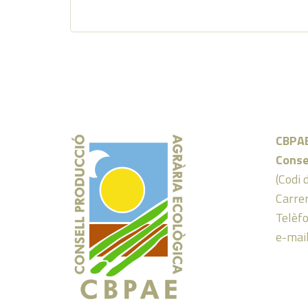
CBPA
Conse
(Codi 
Carrer
Telèf
e-mai