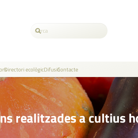
ors
Directori ecològic
Difusió
Contacte
ns realitzades a cultius h