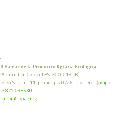
E
ll Balear de la Producció Agrària Ecològica
d’Autoriat de Control ES-ECO-013-IB)
 d’en Sala, nº 11, primer pis 07260 Porreres (
mapa
)
on:
871 038530
l:
info@cbpae.org