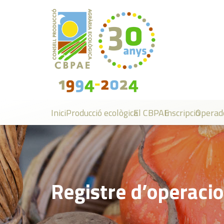
Inici
Producció ecològica
El CBPAE
Inscripció
Operad
Registre d’operacio