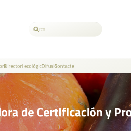
ors
Directori ecològic
Difusió
Contacte
ora de Certificación y P