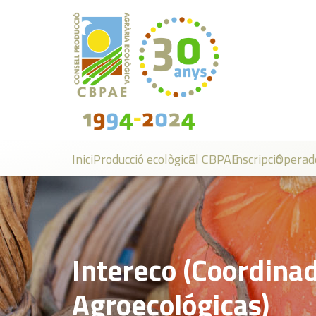
Inici
Producció ecològica
El CBPAE
Inscripció
Operad
Intereco (Coordinad
Agroecológicas)