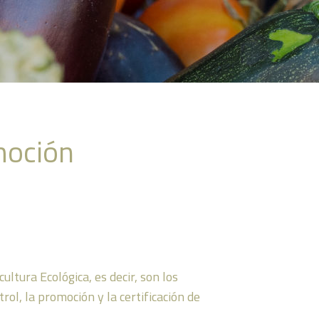
moción
ltura Ecológica, es decir, son los
ol, la promoción y la certificación de