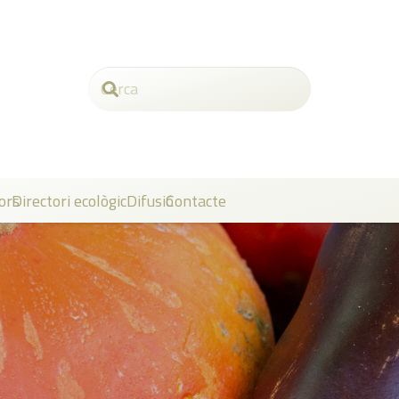
ors
Directori ecològic
Difusió
Contacte