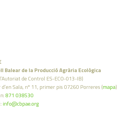
E
ll Balear de la Producció Agrària Ecològica
d’Autoriat de Control ES-ECO-013-IB)
 d’en Sala, nº 11, primer pis 07260 Porreres (
mapa
)
on:
871 038530
l:
info@cbpae.org