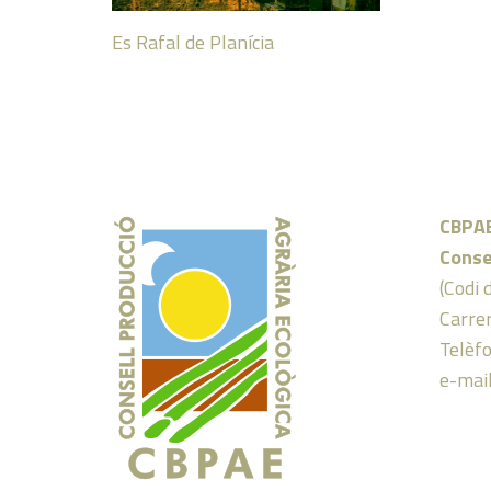
Es Rafal de Planícia
CBPA
Conse
(Codi 
Carrer
Telèf
e-mai