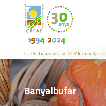
Inici
Producció ecològica
El CBPAE
Inscripció
Operad
Banyalbufar