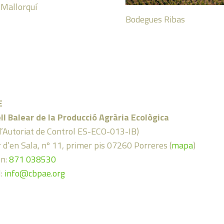
Mallorquí
Bodegues Ribas
E
ll Balear de la Producció Agrària Ecològica
d’Autoriat de Control ES-ECO-013-IB)
 d’en Sala, nº 11, primer pis 07260 Porreres (
mapa
)
on:
871 038530
l:
info@cbpae.org