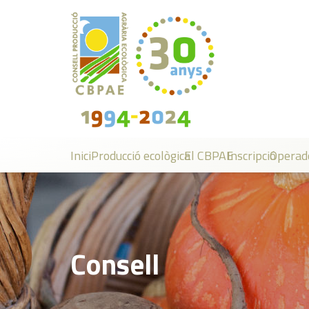
Inici
Producció ecològica
El CBPAE
Inscripció
Operad
Consell