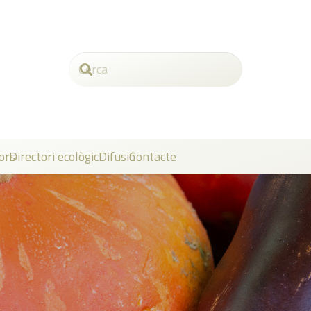
ors
Directori ecològic
Difusió
Contacte