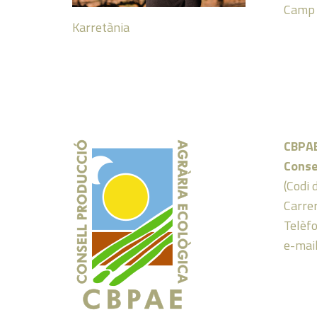
Camp 
Karretània
CBPA
Conse
(Codi 
Carrer
Telèf
e-mai