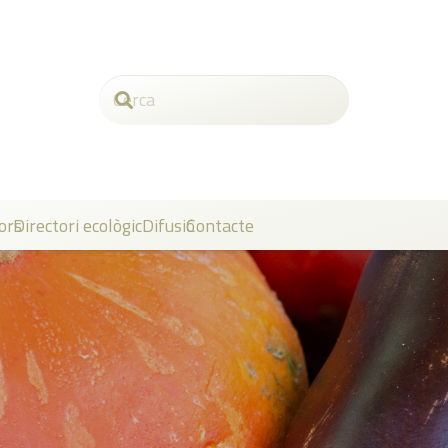
ors
Directori ecològic
Difusió
Contacte