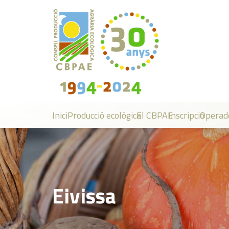
Inici
Producció ecològica
El CBPAE
Inscripció
Operad
Eivissa