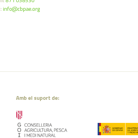
on:
871 038530
l:
info@cbpae.org
Amb el suport de: