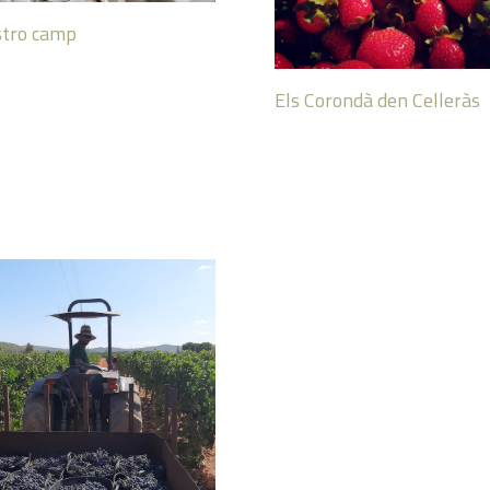
stro camp
Els Corondà den Celleràs