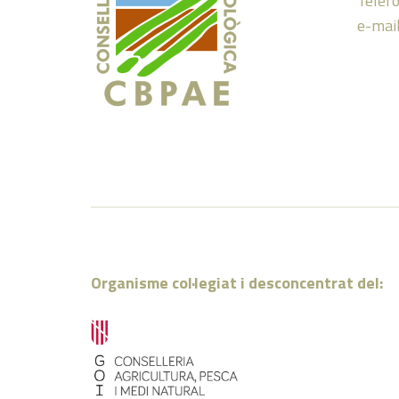
Telèf
e-mai
Organisme col·legiat i desconcentrat del: