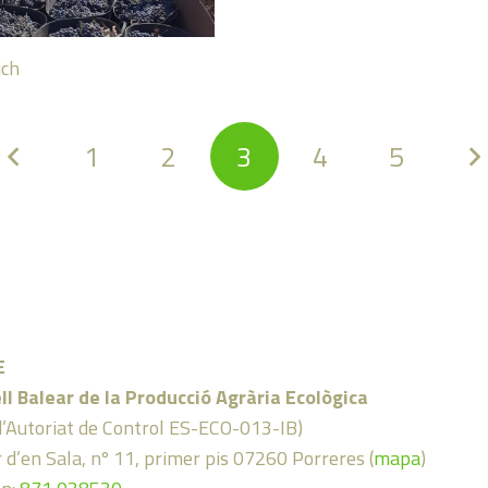
ich
1
2
3
4
5
E
ll Balear de la Producció Agrària Ecològica
d’Autoriat de Control ES-ECO-013-IB)
 d’en Sala, nº 11, primer pis 07260 Porreres (
mapa
)