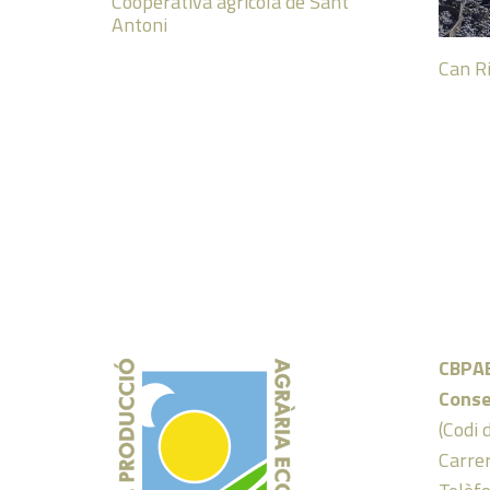
Cooperativa agrícola de Sant
Antoni
Can R
CBPA
Conse
(Codi 
Carrer