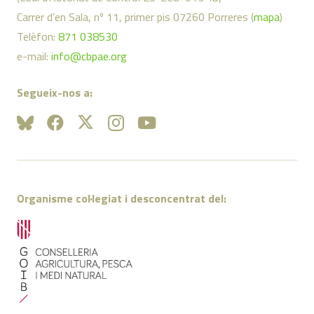
Carrer d’en Sala, nº 11, primer pis 07260 Porreres (
mapa
)
Telèfon:
871 038530
e-mail:
info@cbpae.org
Segueix-nos a:
Organisme col·legiat i desconcentrat del: