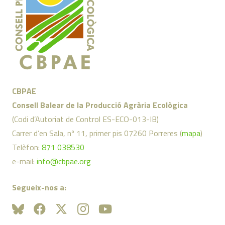
CBPAE
Consell Balear de la Producció Agrària Ecològica
(Codi d’Autoriat de Control ES-ECO-013-IB)
Carrer d’en Sala, nº 11, primer pis 07260 Porreres (
mapa
)
Telèfon:
871 038530
e-mail:
info@cbpae.org
Segueix-nos a: