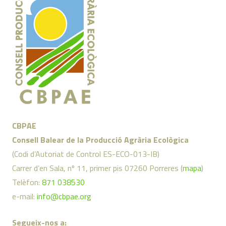
CBPAE
Consell Balear de la Producció Agrària Ecològica
(Codi d’Autoriat de Control ES-ECO-013-IB)
Carrer d’en Sala, nº 11, primer pis 07260 Porreres (
mapa
)
Telèfon:
871 038530
e-mail:
info@cbpae.org
Segueix-nos a: