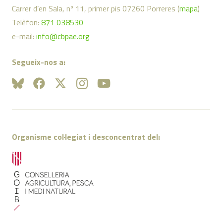
Carrer d’en Sala, nº 11, primer pis 07260 Porreres (
mapa
)
Telèfon:
871 038530
e-mail:
info@cbpae.org
Segueix-nos a:
Organisme col·legiat i desconcentrat del: