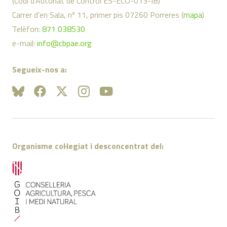
(Codi d’Autoriat de Control ES-ECO-013-IB)
Carrer d’en Sala, nº 11, primer pis 07260 Porreres (
mapa
)
Telèfon:
871 038530
e-mail:
info@cbpae.org
Segueix-nos a:
Organisme col·legiat i desconcentrat del: