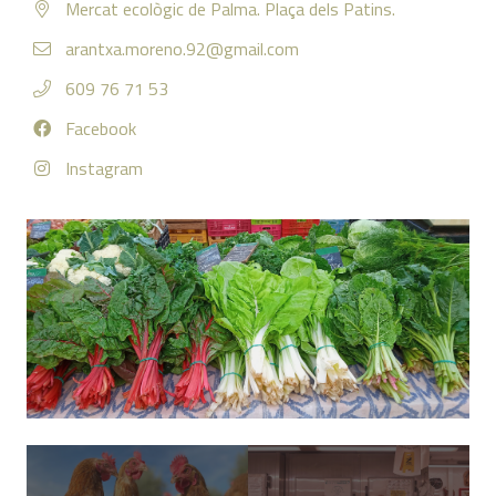
Mercat ecològic de Palma. Plaça dels Patins.
arantxa.moreno.92@gmail.com
609 76 71 53
Facebook
Instagram