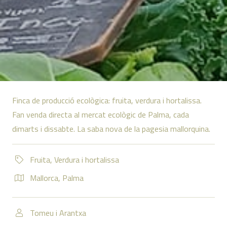
Finca de producció ecològica: fruita, verdura i hortalissa.
Fan venda directa al mercat ecològic de Palma, cada
dimarts i dissabte. La saba nova de la pagesia mallorquina.
Fruita
,
Verdura i hortalissa
Mallorca
,
Palma
Tomeu i Arantxa