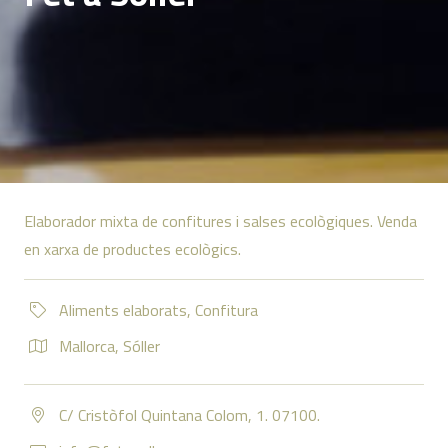
Elaborador mixta de confitures i salses ecològiques. Venda
en xarxa de productes ecològics.
Aliments elaborats
,
Confitura
Mallorca
,
Sóller
C/ Cristòfol Quintana Colom, 1. 07100.