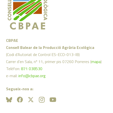
CBPAE
Consell Balear de la Producció Agrària Ecològica
(Codi d’Autoriat de Control ES-ECO-013-IB)
Carrer d’en Sala, nº 11, primer pis 07260 Porreres (
mapa
)
Telèfon:
871 038530
e-mail:
info@cbpae.org
Segueix-nos a: