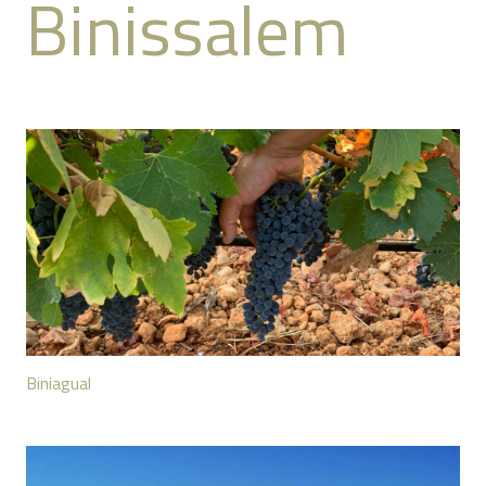
Binissalem
Biniagual