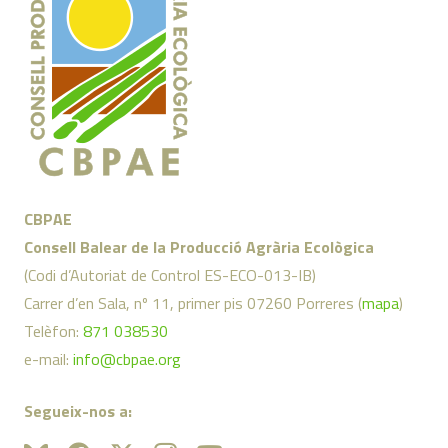
CBPAE
Consell Balear de la Producció Agrària Ecològica
(Codi d’Autoriat de Control ES-ECO-013-IB)
Carrer d’en Sala, nº 11, primer pis 07260 Porreres (
mapa
)
Telèfon:
871 038530
e-mail:
info@cbpae.org
Segueix-nos a: