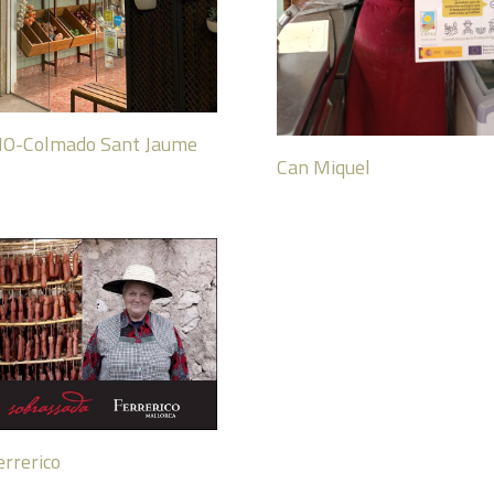
-Colmado Sant Jaume
Can Miquel
rrerico