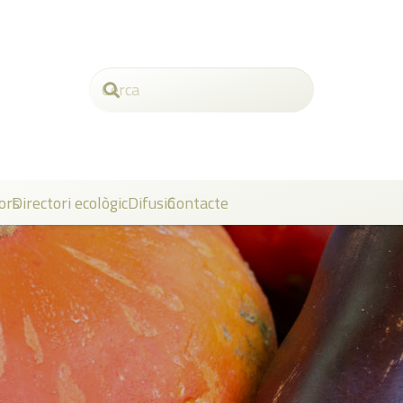
ors
Directori ecològic
Difusió
Contacte