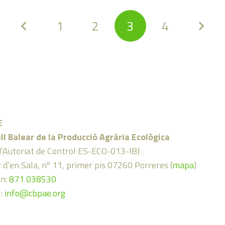
1
2
3
4
E
ll Balear de la Producció Agrària Ecològica
d’Autoriat de Control ES-ECO-013-IB)
 d’en Sala, nº 11, primer pis 07260 Porreres (
mapa
)
on:
871 038530
l:
info@cbpae.org