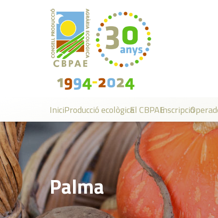
Inici
Producció ecològica
El CBPAE
Inscripció
Operad
Palma