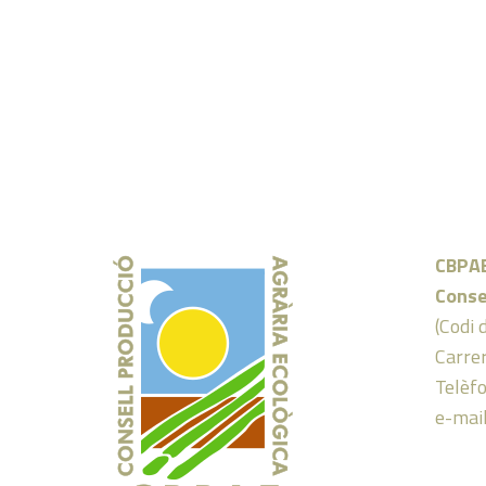
CBPA
Conse
(Codi 
Carrer
Telèf
e-mai