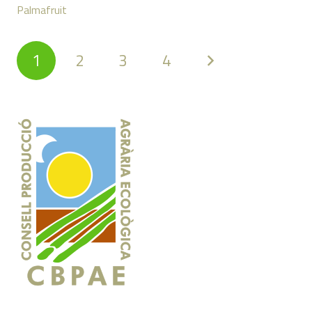
Palmafruit
1
2
3
4