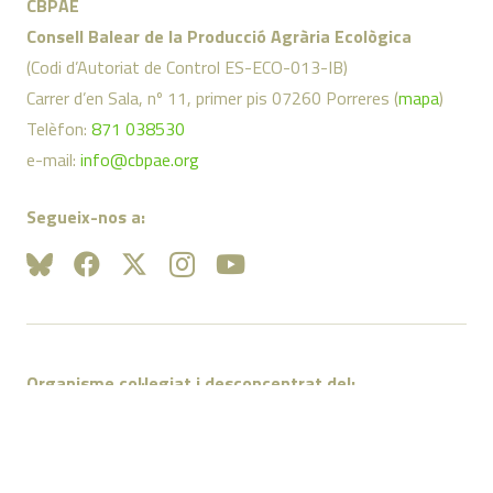
CBPAE
Consell Balear de la Producció Agrària Ecològica
(Codi d’Autoriat de Control ES-ECO-013-IB)
Carrer d’en Sala, nº 11, primer pis 07260 Porreres (
mapa
)
Telèfon:
871 038530
e-mail:
info@cbpae.org
Segueix-nos a:
Organisme col·legiat i desconcentrat del: