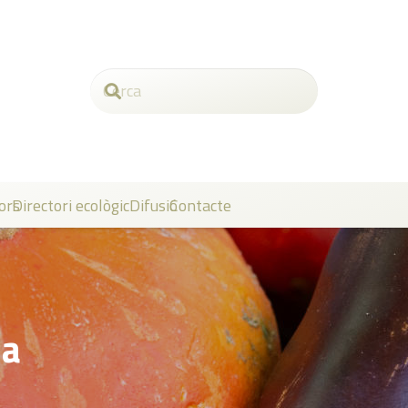
ors
Directori ecològic
Difusió
Contacte
ja