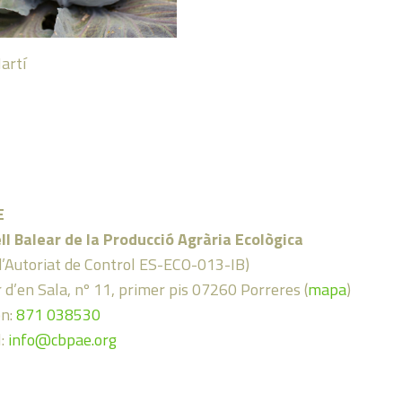
artí
E
ll Balear de la Producció Agrària Ecològica
d’Autoriat de Control ES-ECO-013-IB)
 d’en Sala, nº 11, primer pis 07260 Porreres (
mapa
)
on:
871 038530
l:
info@cbpae.org