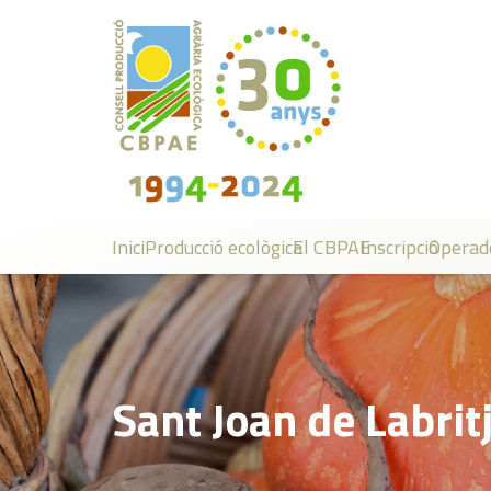
Inici
Producció ecològica
El CBPAE
Inscripció
Operad
Sant Joan de Labrit