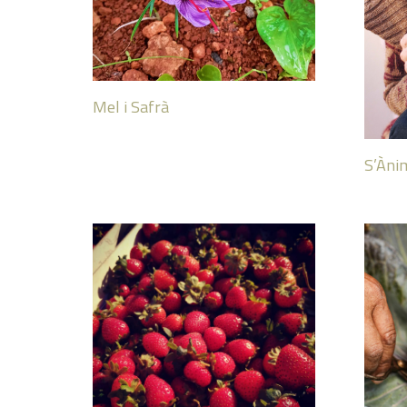
Mel i Safrà
S’Ànim