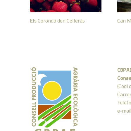
Els Corondà den Celleràs
Can M
CBPA
Conse
(Codi 
Carrer
Telèf
e-mai