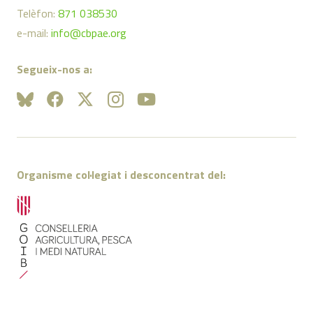
Telèfon:
871 038530
e-mail:
info@cbpae.org
Segueix-nos a:
Organisme col·legiat i desconcentrat del: