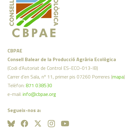
CBPAE
Consell Balear de la Producció Agrària Ecològica
(Codi d’Autoriat de Control ES-ECO-013-IB)
Carrer d’en Sala, nº 11, primer pis 07260 Porreres (
mapa
)
Telèfon:
871 038530
e-mail:
info@cbpae.org
Segueix-nos a: