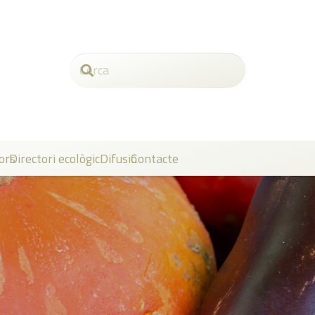
ors
Directori ecològic
Difusió
Contacte