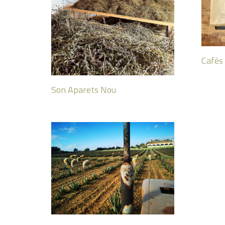
Cafès
Son Aparets Nou