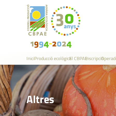
Inici
Producció ecològica
El CBPAE
Inscripció
Operad
Altres