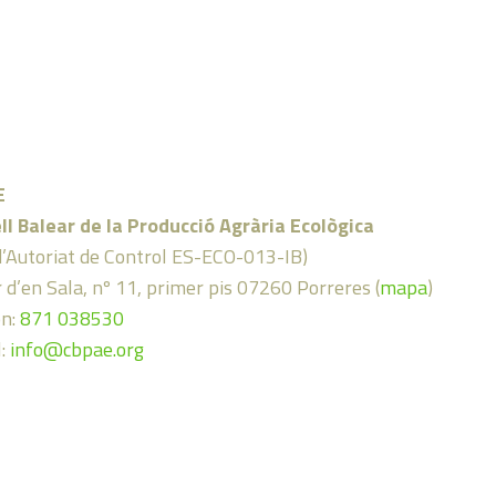
E
ll Balear de la Producció Agrària Ecològica
d’Autoriat de Control ES-ECO-013-IB)
 d’en Sala, nº 11, primer pis 07260 Porreres (
mapa
)
on:
871 038530
l:
info@cbpae.org