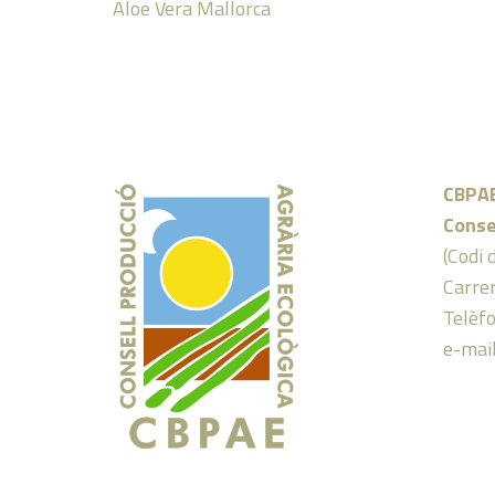
Aloe Vera Mallorca
CBPA
Conse
(Codi 
Carrer
Telèf
e-mai