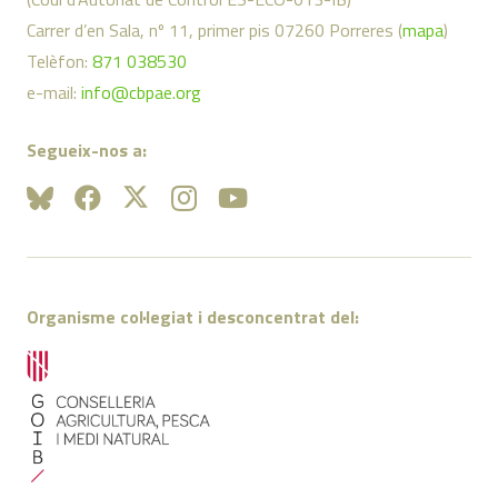
Carrer d’en Sala, nº 11, primer pis 07260 Porreres (
mapa
)
Telèfon:
871 038530
e-mail:
info@cbpae.org
Segueix-nos a:
Organisme col·legiat i desconcentrat del: